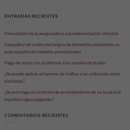
Necesarias
Estas
ENTRADAS RECIENTES
cookies no
son
opcionales.
Vinculación de la aseguradora a la indemnización ofrecida
Son
necesarias
Exequátur de orden extranjera de alimentos existiendo un
para que
funcione la
auto español de medidas provisionales
web.
Pago de renta con problemas tras cambio de dueño
¿Se puede aplicar el baremo de tráfico a las colisiones entre
Estadísticas
bicicletas?
Para que
podamos
¿Se prorroga un contrato de arrendamiento de un local si el
mejorar la
funcionalidad
inquilino sigue pagando?
y estructura
de la web, en
base a cómo
COMENTARIOS RECIENTES
se usa la web.