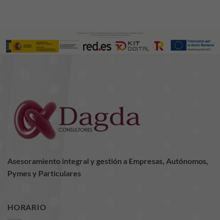
Experiencia
Para que
nuestra web
funcione lo
mejor posible
durante tu
visita. Si
rechaza estas
cookies,
algunas
funcionalidades
desaparecerán
de la web.
Asesoramiento integral y gestión a Empresas, Autónomos,
Marketing
Al compartir tus
Pymes y Particulares
intereses y
comportamiento
mientras visitas
HORARIO
nuestro sitio,
aumentas la