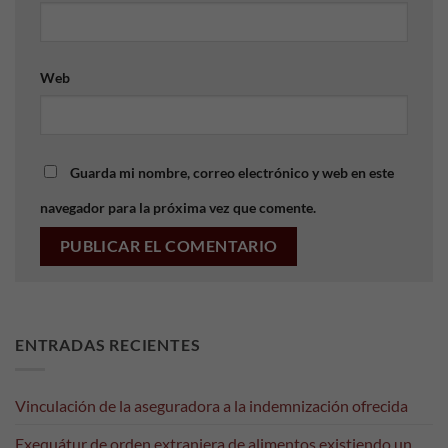
Web
Necesarias
Guarda mi nombre, correo electrónico y web en este
Estas
cookies no
navegador para la próxima vez que comente.
son
opcionales.
Son
necesarias
para que
funcione la
web.
ENTRADAS RECIENTES
Estadísticas
Vinculación de la aseguradora a la indemnización ofrecida
Para que
Exequátur de orden extranjera de alimentos existiendo un
podamos