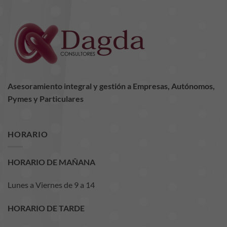
Marketing
Al compartir tus
intereses y
comportamiento
mientras visitas
nuestro sitio,
aumentas la
posibilidad de
Asesoramiento integral y gestión a Empresas, Autónomos,
ver contenido y
Pymes y Particulares
ofertas
personalizados.
HORARIO
HORARIO DE MAÑANA
Lunes a Viernes de 9 a 14
HORARIO DE TARDE