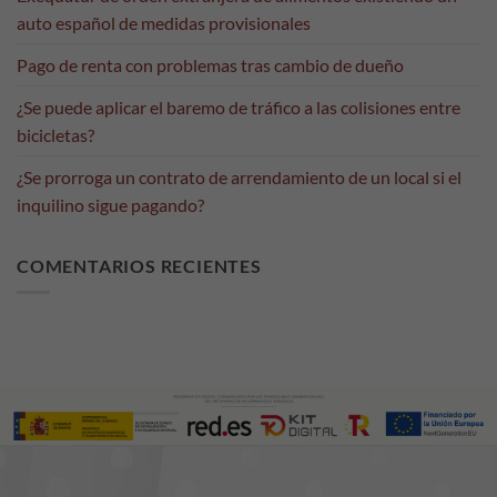
mejorar la
auto español de medidas provisionales
funcionalidad
y estructura
Pago de renta con problemas tras cambio de dueño
de la web, en
base a cómo
¿Se puede aplicar el baremo de tráfico a las colisiones entre
se usa la web.
bicicletas?
¿Se prorroga un contrato de arrendamiento de un local si el
Experiencia
inquilino sigue pagando?
Para que
nuestra web
funcione lo
COMENTARIOS RECIENTES
mejor posible
durante tu
visita. Si
rechaza estas
cookies,
algunas
funcionalidades
desaparecerán
de la web.