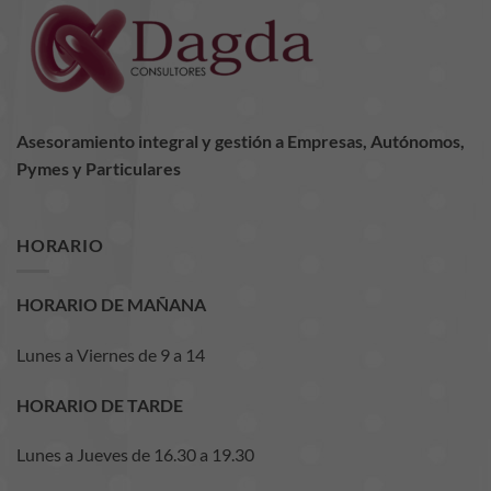
mejor posible
durante tu
visita. Si
rechaza estas
cookies,
algunas
funcionalidades
Asesoramiento integral y gestión a Empresas, Autónomos,
desaparecerán
Pymes y Particulares
de la web.
HORARIO
Marketing
Al compartir tus
intereses y
HORARIO DE MAÑANA
comportamiento
mientras visitas
Lunes a Viernes de 9 a 14
nuestro sitio,
aumentas la
posibilidad de
HORARIO DE TARDE
ver contenido y
ofertas
Lunes a Jueves de 16.30 a 19.30
personalizados.