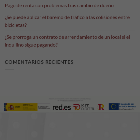
Pago de renta con problemas tras cambio de dueño
Son
necesarias
¿Se puede aplicar el baremo de tráfico a las colisiones entre
para que
funcione la
bicicletas?
web.
¿Se prorroga un contrato de arrendamiento de un local si el
inquilino sigue pagando?
Estadísticas
Para que
COMENTARIOS RECIENTES
podamos
mejorar la
funcionalidad
y estructura
de la web, en
base a cómo
se usa la web.
Experiencia
Para que
nuestra web
funcione lo