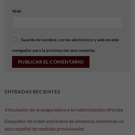
Web
Guarda mi nombre, correo electrónico y web en este
navegador para la próxima vez que comente.
ENTRADAS RECIENTES
Vinculación de la aseguradora a la indemnización ofrecida
Necesarias
Estas
Exequátur de orden extranjera de alimentos existiendo un
cookies no
auto español de medidas provisionales
son
opcionales.